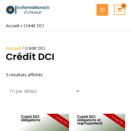
Aller
au
MAIN
contenu
MENU
Accueil
»
Crédit DCI
Accueil
/ Crédit DCI
Crédit DCI
5 résultats affichés