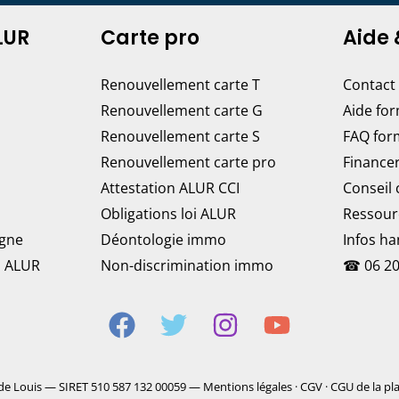
LUR
Carte pro
Aide 
Renouvellement carte T
Contact
Renouvellement carte G
Aide fo
Renouvellement carte S
FAQ for
Renouvellement carte pro
Finance
Attestation ALUR CCI
Conseil
Obligations loi ALUR
Ressour
igne
Déontologie immo
Infos h
n ALUR
Non-discrimination immo
☎
06 20
de Louis — SIRET 510 587 132 00059 —
Mentions légales
·
CGV
·
CGU de la pl