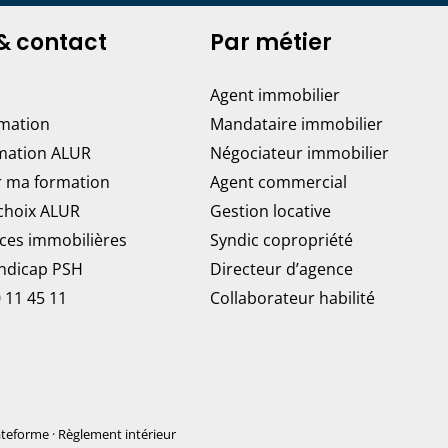
& contact
Par métier
Agent immobilier
rmation
Mandataire immobilier
mation ALUR
Négociateur immobilier
r ma formation
Agent commercial
 choix ALUR
Gestion locative
ces immobilières
Syndic copropriété
andicap PSH
Directeur d’agence
 11 45 11
Collaborateur habilité
ateforme
·
Règlement intérieur