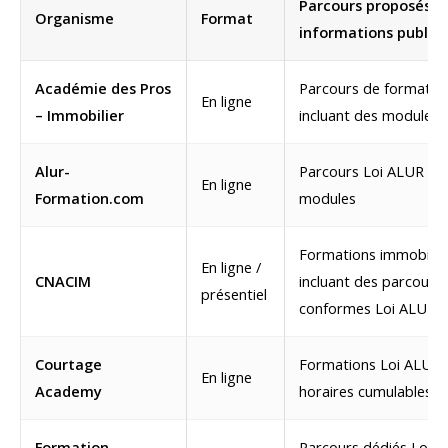
Parcours proposés (
Organisme
Format
informations publiqu
Académie des Pros
Parcours de formatio
En ligne
– Immobilier
incluant des modules 
Alur-
Parcours Loi ALUR or
En ligne
Formation.com
modules
Formations immobiliè
En ligne /
CNACIM
incluant des parcours
présentiel
conformes Loi ALUR
Courtage
Formations Loi ALUR 
En ligne
Academy
horaires cumulables
Formation-
Parcours dédiés Loi 