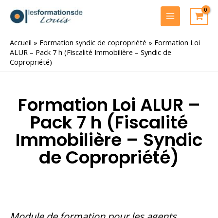
Aller
au
MAIN
contenu
MENU
Accueil
»
Formation syndic de copropriété
»
Formation Loi
ALUR – Pack 7 h (Fiscalité Immobilière – Syndic de
Copropriété)
Formation Loi ALUR –
Pack 7 h (Fiscalité
Immobilière – Syndic
de Copropriété)
Module de formation pour les agents