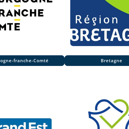
ogne-franche-Comté
Bretagne