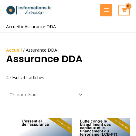
Aller
au
MAIN
contenu
MENU
Accueil
»
Assurance DDA
Accueil
/ Assurance DDA
Assurance DDA
4 résultats affichés