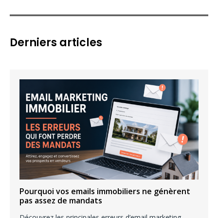
c
h
e
Derniers articles
r
c
h
e
r
:
Pourquoi vos emails immobiliers ne génèrent
pas assez de mandats
Découvrez les principales erreurs d’email marketing