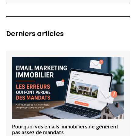
e
c
h
e
Derniers articles
r
c
h
e
r
:
Pourquoi vos emails immobiliers ne génèrent
pas assez de mandats