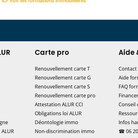
👉 Voir les formations immobilières
LUR
Carte pro
Aide 
Renouvellement carte T
Contact
Renouvellement carte G
Aide fo
Renouvellement carte S
FAQ for
Renouvellement carte pro
Finance
Attestation ALUR CCI
Conseil
Obligations loi ALUR
Ressour
igne
Déontologie immo
Infos h
n ALUR
Non-discrimination immo
☎
06 20