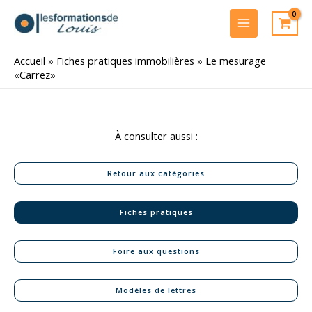
Aller
au
MAIN
contenu
MENU
Accueil
»
Fiches pratiques immobilières
»
Le mesurage
«Carrez»
À consulter aussi :
Retour aux catégories
Fiches pratiques
Foire aux questions
Modèles de lettres