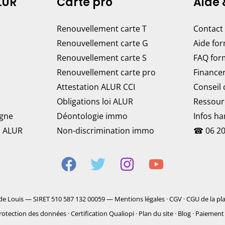
LUR
Carte pro
Aide 
Renouvellement carte T
Contact
Renouvellement carte G
Aide fo
Renouvellement carte S
FAQ for
Renouvellement carte pro
Finance
Attestation ALUR CCI
Conseil
Obligations loi ALUR
Ressour
igne
Déontologie immo
Infos h
n ALUR
Non-discrimination immo
☎
06 20
de Louis — SIRET 510 587 132 00059 —
Mentions légales
·
CGV
·
CGU de la pl
rotection des données
·
Certification Qualiopi
·
Plan du site
·
Blog
·
Paiement 