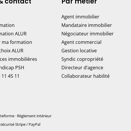
& contact
Par métier
Agent immobilier
rmation
Mandataire immobilier
mation ALUR
Négociateur immobilier
r ma formation
Agent commercial
 choix ALUR
Gestion locative
ces immobilières
Syndic copropriété
andicap PSH
Directeur d’agence
 11 45 11
Collaborateur habilité
ateforme
·
Règlement intérieur
sécurisé Stripe / PayPal