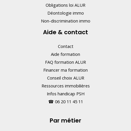
Obligations loi ALUR
a
Déontologie immo
m
Non-discrimination immo
p
Aide & contact
.
Contact
Aide formation
FAQ formation ALUR
Financer ma formation
Conseil choix ALUR
Ressources immobilières
Infos handicap PSH
☎
06 20 11 45 11
Par métier