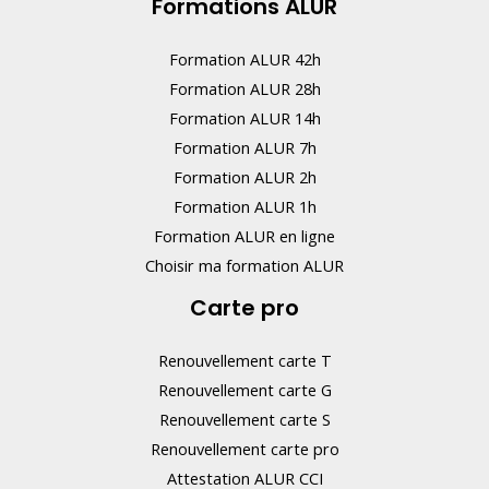
Formations ALUR
e
m
Formation ALUR 42h
p
Formation ALUR 28h
l
Formation ALUR 14h
i
Formation ALUR 7h
s
Formation ALUR 2h
s
Formation ALUR 1h
e
Formation ALUR en ligne
z
Choisir ma formation ALUR
p
Carte pro
a
s
Renouvellement carte T
c
Renouvellement carte G
e
Renouvellement carte S
Renouvellement carte pro
c
Attestation ALUR CCI
h