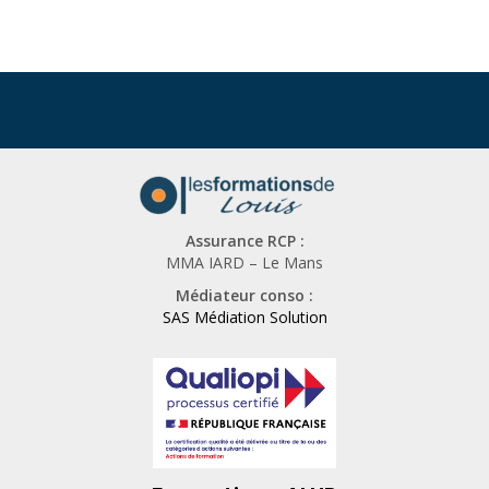
t
t
e
e
r
s
u
n
h
u
Assurance RCP :
m
MMA IARD – Le Mans
a
Médiateur conso :
i
SAS Médiation Solution
n
,
n
e
r