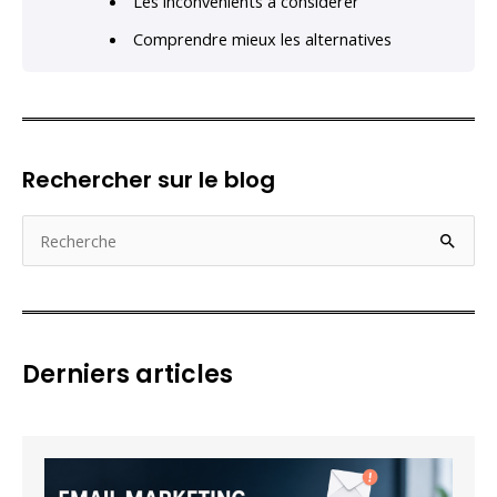
Les inconvénients à considérer
Comprendre mieux les alternatives
Rechercher sur le blog
R
e
c
h
e
Derniers articles
r
c
h
e