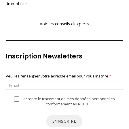
l’immobilier.
Voir les conseils d’experts
Inscription Newsletters
N
Veuillez renseigner votre adresse email pour vous inscrire
S
*
e
i
w
v
J'accepte le traitement de mes données personnelles
s
o
conformément au RGPD.
l
u
e
s
S'INSCRIRE
t
ê