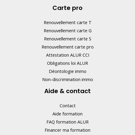
p
Carte pro
a
s
Renouvellement carte T
c
Renouvellement carte G
e
Renouvellement carte S
Renouvellement carte pro
c
Attestation ALUR CCI
h
Obligations loi ALUR
a
Déontologie immo
m
Non-discrimination immo
p
Aide & contact
.
Contact
Aide formation
FAQ formation ALUR
Financer ma formation