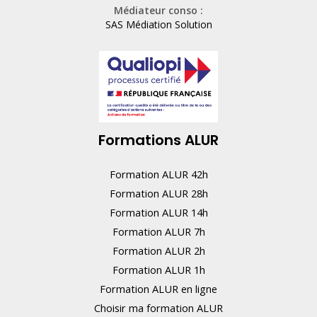
Médiateur conso :
i
SAS Médiation Solution
n
,
n
e
r
Formations ALUR
e
m
Formation ALUR 42h
p
Formation ALUR 28h
l
Formation ALUR 14h
i
Formation ALUR 7h
s
Formation ALUR 2h
s
Formation ALUR 1h
e
Formation ALUR en ligne
z
Choisir ma formation ALUR