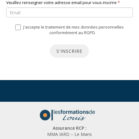
N
Veuillez renseigner votre adresse email pour vous inscrire
S
*
e
i
w
v
J'accepte le traitement de mes données personnelles
s
o
conformément au RGPD.
l
u
e
s
S'INSCRIRE
t
ê
t
t
e
e
r
s
u
n
h
u
Assurance RCP :
m
MMA IARD – Le Mans
a