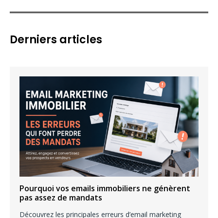
c
h
e
Derniers articles
r
c
h
e
r
:
Pourquoi vos emails immobiliers ne génèrent
pas assez de mandats
Découvrez les principales erreurs d’email marketing