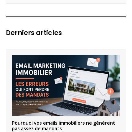
e
c
h
e
Derniers articles
r
c
h
e
r
:
Pourquoi vos emails immobiliers ne génèrent
pas assez de mandats