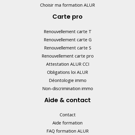
z
Choisir ma formation ALUR
p
Carte pro
a
s
Renouvellement carte T
c
Renouvellement carte G
e
Renouvellement carte S
Renouvellement carte pro
c
Attestation ALUR CCI
h
Obligations loi ALUR
a
Déontologie immo
m
Non-discrimination immo
p
Aide & contact
.
Contact
Aide formation
FAQ formation ALUR