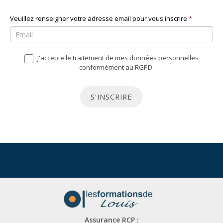
N
Veuillez renseigner votre adresse email pour vous inscrire
S
*
e
i
w
v
J'accepte le traitement de mes données personnelles
s
o
conformément au RGPD.
l
u
e
s
S'INSCRIRE
t
ê
t
t
e
e
r
s
u
n
h
u
Assurance RCP :
m