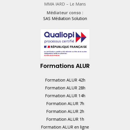
MMA IARD – Le Mans
a
Médiateur conso :
i
SAS Médiation Solution
n
,
n
e
r
Formations ALUR
e
m
Formation ALUR 42h
p
Formation ALUR 28h
l
Formation ALUR 14h
i
Formation ALUR 7h
s
Formation ALUR 2h
s
Formation ALUR 1h
e
Formation ALUR en ligne