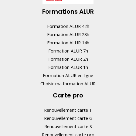
r
Formations ALUR
e
m
Formation ALUR 42h
p
Formation ALUR 28h
l
Formation ALUR 14h
i
Formation ALUR 7h
s
Formation ALUR 2h
s
Formation ALUR 1h
e
Formation ALUR en ligne
z
Choisir ma formation ALUR
p
Carte pro
a
s
Renouvellement carte T
c
Renouvellement carte G
e
Renouvellement carte S
Renouvellement carte pro
c