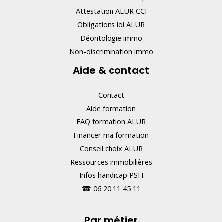
Attestation ALUR CCI
h
Obligations loi ALUR
a
Déontologie immo
m
Non-discrimination immo
p
Aide & contact
.
Contact
Aide formation
FAQ formation ALUR
Financer ma formation
Conseil choix ALUR
Ressources immobilières
Infos handicap PSH
☎
06 20 11 45 11
Par métier