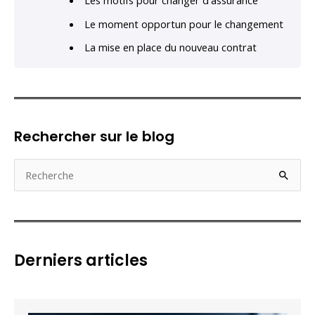
Le moment opportun pour le changement
La mise en place du nouveau contrat
Rechercher sur le blog
R
e
c
h
e
Derniers articles
r
c
h