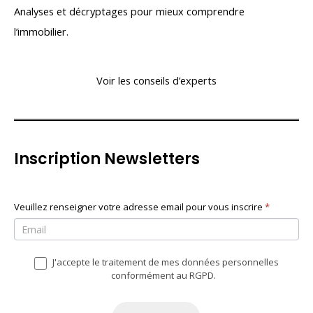
Analyses et décryptages pour mieux comprendre
l’immobilier.
Voir les conseils d’experts
Inscription Newsletters
N
Veuillez renseigner votre adresse email pour vous inscrire
S
*
e
i
w
v
J'accepte le traitement de mes données personnelles
s
o
conformément au RGPD.
l
u
e
s