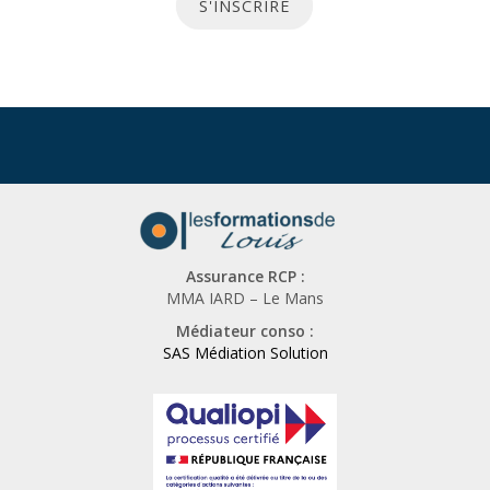
S'INSCRIRE
t
ê
t
t
e
e
r
s
u
n
h
u
Assurance RCP :
m
MMA IARD – Le Mans
a
Médiateur conso :
i
SAS Médiation Solution
n
,
n
e