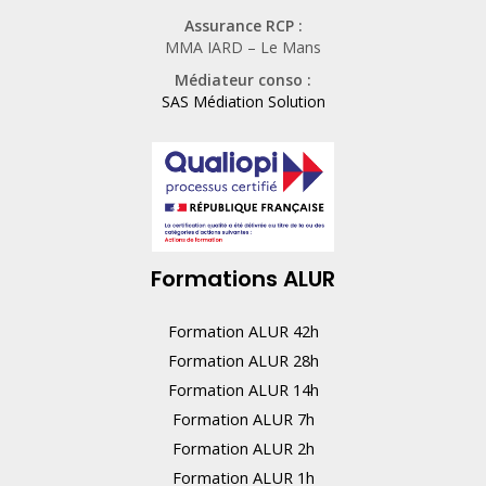
Assurance RCP :
m
MMA IARD – Le Mans
a
Médiateur conso :
i
SAS Médiation Solution
n
,
n
e
r
Formations ALUR
e
m
Formation ALUR 42h
p
Formation ALUR 28h
l
Formation ALUR 14h
i
Formation ALUR 7h
s
Formation ALUR 2h
s
Formation ALUR 1h