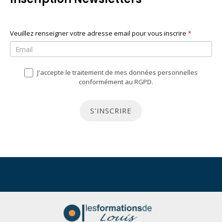
N
Veuillez renseigner votre adresse email pour vous inscrire
S
*
e
i
w
v
J'accepte le traitement de mes données personnelles
s
o
conformément au RGPD.
l
u
e
s
S'INSCRIRE
t
ê
t
t
e
e
r
s
u
n
h
u