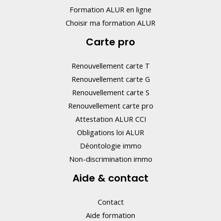
e
Formation ALUR en ligne
z
Choisir ma formation ALUR
p
Carte pro
a
s
Renouvellement carte T
c
Renouvellement carte G
e
Renouvellement carte S
Renouvellement carte pro
c
Attestation ALUR CCI
h
Obligations loi ALUR
a
Déontologie immo
m
Non-discrimination immo
p
Aide & contact
.
Contact
Aide formation