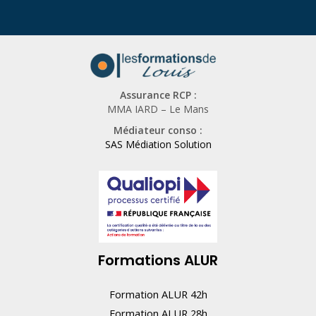
u
n
h
u
Assurance RCP :
m
MMA IARD – Le Mans
a
Médiateur conso :
i
SAS Médiation Solution
n
,
n
e
r
Formations ALUR
e
m
Formation ALUR 42h
p
Formation ALUR 28h