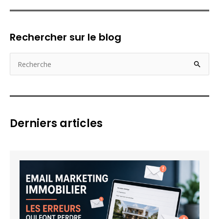
Rechercher sur le blog
R
e
c
h
e
Derniers articles
r
c
h
e
r
: