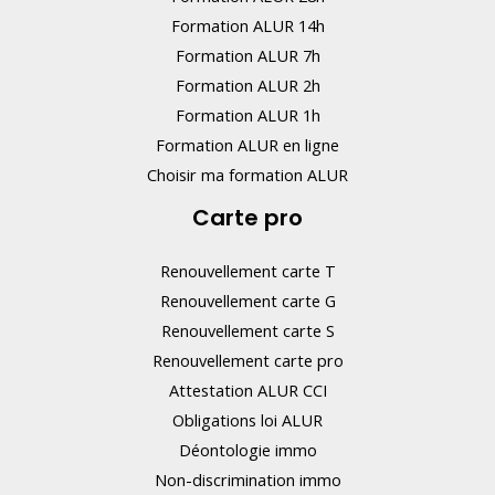
l
Formation ALUR 14h
i
Formation ALUR 7h
s
Formation ALUR 2h
s
Formation ALUR 1h
e
Formation ALUR en ligne
z
Choisir ma formation ALUR
p
Carte pro
a
s
Renouvellement carte T
c
Renouvellement carte G
e
Renouvellement carte S
Renouvellement carte pro
c
Attestation ALUR CCI
h
Obligations loi ALUR
a
Déontologie immo
m
Non-discrimination immo
p