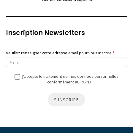
Inscription Newsletters
N
Veuillez renseigner votre adresse email pour vous inscrire
S
*
e
i
w
v
J'accepte le traitement de mes données personnelles
s
o
conformément au RGPD.
l
u
e
s
S'INSCRIRE
t
ê
t
t
e
e
r
s