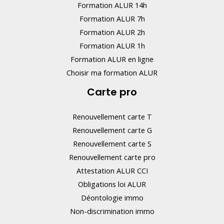
Formation ALUR 14h
i
Formation ALUR 7h
s
Formation ALUR 2h
s
Formation ALUR 1h
e
Formation ALUR en ligne
z
Choisir ma formation ALUR
p
Carte pro
a
s
Renouvellement carte T
c
Renouvellement carte G
e
Renouvellement carte S
Renouvellement carte pro
c
Attestation ALUR CCI
h
Obligations loi ALUR
a
Déontologie immo
m
Non-discrimination immo
p