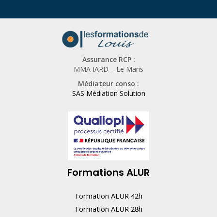
u
n
h
u
Assurance RCP :
m
MMA IARD – Le Mans
a
Médiateur conso :
i
SAS Médiation Solution
n
,
n
e
r
Formations ALUR
e
m
Formation ALUR 42h
p
Formation ALUR 28h
l