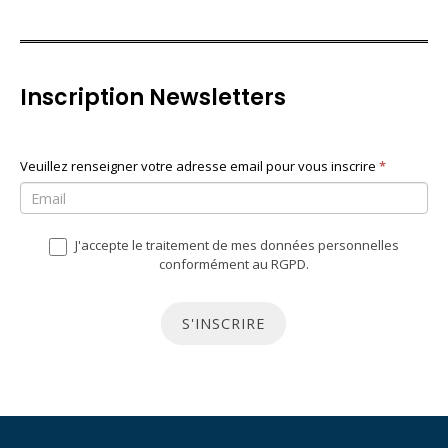
Inscription Newsletters
N
Veuillez renseigner votre adresse email pour vous inscrire
S
*
e
i
w
v
J'accepte le traitement de mes données personnelles
s
o
conformément au RGPD.
l
u
e
s
S'INSCRIRE
t
ê
t
t
e
e
r
s