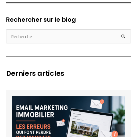
Rechercher sur le blog
R
e
c
h
e
Derniers articles
r
c
h
e
r
: