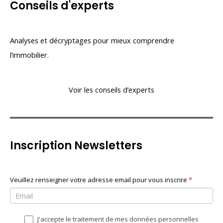
Conseils d'experts
Analyses et décryptages pour mieux comprendre
l’immobilier.
Voir les conseils d’experts
Inscription Newsletters
N
Veuillez renseigner votre adresse email pour vous inscrire
S
*
e
i
w
v
J'accepte le traitement de mes données personnelles