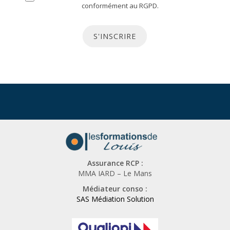
s
o
conformément au RGPD.
l
u
e
s
S'INSCRIRE
t
ê
t
t
e
e
r
s
u
n
h
u
Assurance RCP :
m
MMA IARD – Le Mans
a
Médiateur conso :
i
SAS Médiation Solution
n
,