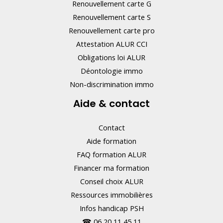
c
Renouvellement carte G
e
Renouvellement carte S
Renouvellement carte pro
c
Attestation ALUR CCI
h
Obligations loi ALUR
a
Déontologie immo
m
Non-discrimination immo
p
Aide & contact
.
Contact
Aide formation
FAQ formation ALUR
Financer ma formation
Conseil choix ALUR
Ressources immobilières
Infos handicap PSH
☎
06 20 11 45 11