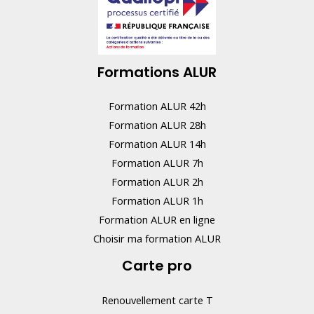
n
e
r
Formations ALUR
e
m
Formation ALUR 42h
p
Formation ALUR 28h
l
Formation ALUR 14h
i
Formation ALUR 7h
s
Formation ALUR 2h
s
Formation ALUR 1h
e
Formation ALUR en ligne
z
Choisir ma formation ALUR
p
Carte pro
a
s
Renouvellement carte T