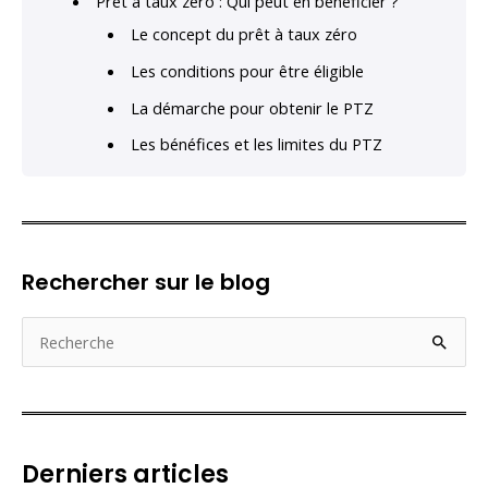
Prêt à taux zéro : Qui peut en bénéficier ?
Le concept du prêt à taux zéro
Les conditions pour être éligible
La démarche pour obtenir le PTZ
Les bénéfices et les limites du PTZ
Rechercher sur le blog
R
e
c
h
e
Derniers articles