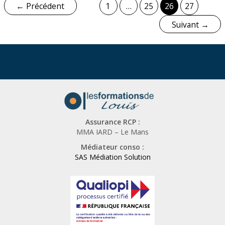
Conseils,
Pagination
←
Précédent
1
…
25
26
27
étapes
d’article
Suivant
→
et
erreurs
à
éviter
Assurance RCP :
MMA IARD – Le Mans
Médiateur conso :
SAS Médiation Solution