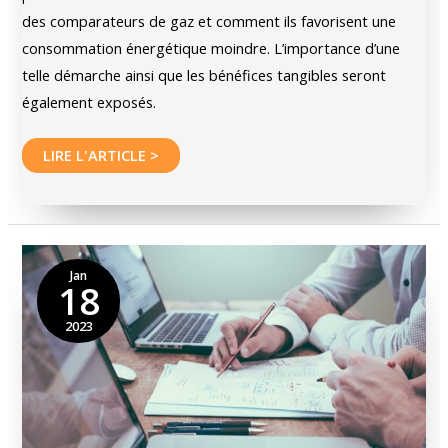
des comparateurs de gaz et comment ils favorisent une
consommation énergétique moindre. L’importance d’une
telle démarche ainsi que les bénéfices tangibles seront
également exposés.
Réduire
LIRE L'ARTICLE >
sa
consommation
énergétique
avec
Jan
18
un
comparateur
2023
gaz