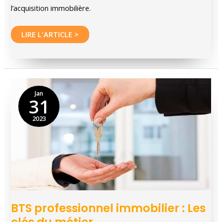
l’acquisition immobilière.
Comment
LIRE L'ARTICLE >
choisir
une
agence
immobilière
Jan
31
proche
de
2023
votre
localité
?
BTS professionnel immobilier : Les
clés du métier