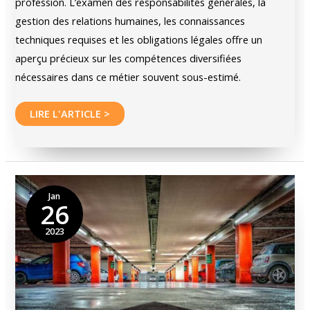
profession. L’examen des responsabilités générales, la
gestion des relations humaines, les connaissances
techniques requises et les obligations légales offre un
aperçu précieux sur les compétences diversifiées
nécessaires dans ce métier souvent sous-estimé.
Le
LIRE L'ARTICLE >
rôle
du
gardien
d’immeuble
Jan
26
2023