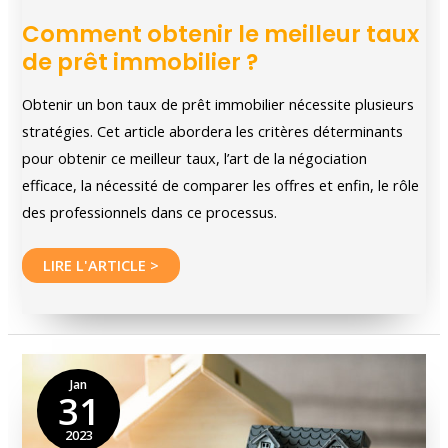
Comment obtenir le meilleur taux
de prêt immobilier ?
Obtenir un bon taux de prêt immobilier nécessite plusieurs
stratégies. Cet article abordera les critères déterminants
pour obtenir ce meilleur taux, l’art de la négociation
efficace, la nécessité de comparer les offres et enfin, le rôle
des professionnels dans ce processus.
Comment
LIRE L'ARTICLE >
obtenir
le
meilleur
taux
Jan
31
de
prêt
2023