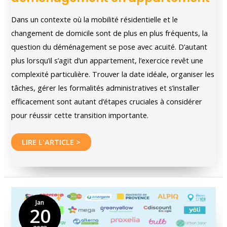
Dans un contexte où la mobilité résidentielle et le
changement de domicile sont de plus en plus fréquents, la
question du déménagement se pose avec acuité. D’autant
plus lorsqu’il s’agit d’un appartement, l’exercice revêt une
complexité particulière. Trouver la date idéale, organiser les
tâches, gérer les formalités administratives et s’installer
efficacement sont autant d’étapes cruciales à considérer
pour réussir cette transition importante.
Les
LIRE L'ARTICLE >
étapes
pour
réussir
son
Jan
20
déménagement
en