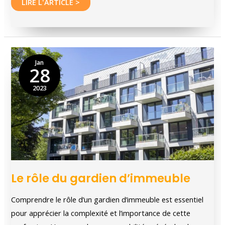
Comprendre
LIRE L'ARTICLE >
les
différents
types
de
Jan
28
prêts
immobiliers
2023
Le rôle du gardien d’immeuble
Comprendre le rôle d’un gardien d’immeuble est essentiel
pour apprécier la complexité et l’importance de cette