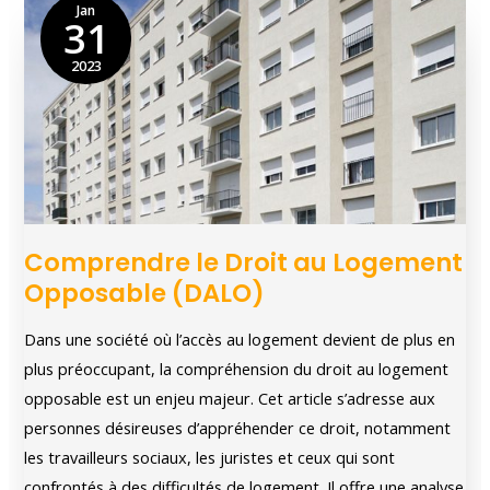
Jan
31
clés
du
2023
métier
Comprendre le Droit au Logement
Opposable (DALO)
Dans une société où l’accès au logement devient de plus en
plus préoccupant, la compréhension du droit au logement
opposable est un enjeu majeur. Cet article s’adresse aux
personnes désireuses d’appréhender ce droit, notamment
les travailleurs sociaux, les juristes et ceux qui sont
confrontés à des difficultés de logement. Il offre une analyse