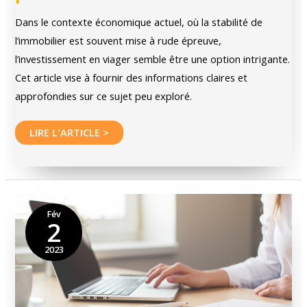
Dans le contexte économique actuel, où la stabilité de
l’immobilier est souvent mise à rude épreuve,
l’investissement en viager semble être une option intrigante.
Cet article vise à fournir des informations claires et
approfondies sur ce sujet peu exploré.
Investir
LIRE L'ARTICLE >
dans
le
viager
:
Fév
2
Les
clés
2023
pour
réussir