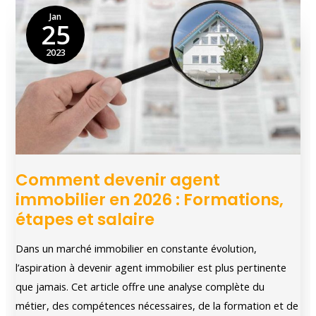
:
Jan
25
Types
de
2023
parking
et
loi
Comment devenir agent
immobilier en 2026 : Formations,
étapes et salaire
Dans un marché immobilier en constante évolution,
l’aspiration à devenir agent immobilier est plus pertinente
que jamais. Cet article offre une analyse complète du
métier, des compétences nécessaires, de la formation et de