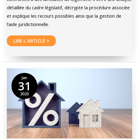
détaillée du cadre législatif, décrypte la procédure associée
et explique les recours possibles ainsi que la gestion de
l’aide juridictionnelle.
Comprendre
LIRE L'ARTICLE >
le
Droit
au
Logement
Jan
31
Opposable
(DALO)
2023