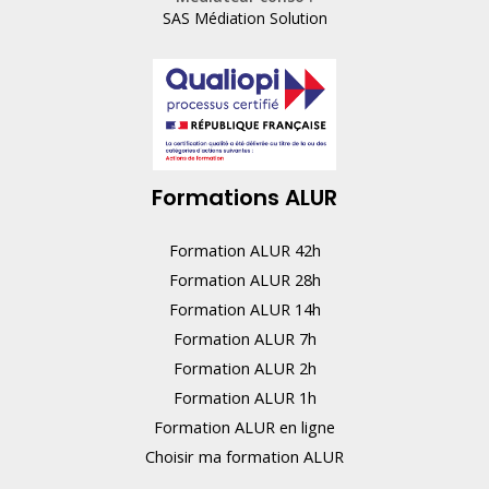
i
SAS Médiation Solution
n
,
n
e
r
Formations ALUR
e
m
Formation ALUR 42h
p
Formation ALUR 28h
l
Formation ALUR 14h
i
Formation ALUR 7h
s
Formation ALUR 2h
s
Formation ALUR 1h
e
Formation ALUR en ligne
z
Choisir ma formation ALUR
p