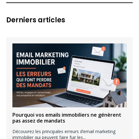
h
e
Derniers articles
r
c
h
e
r
:
Pourquoi vos emails immobiliers ne génèrent
pas assez de mandats
Découvrez les principales erreurs d’email marketing
immobilier qui peuvent faire fuir les...