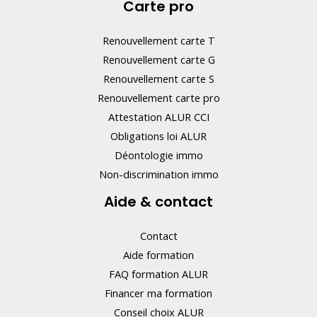
Carte pro
a
s
Renouvellement carte T
c
Renouvellement carte G
e
Renouvellement carte S
Renouvellement carte pro
c
Attestation ALUR CCI
h
Obligations loi ALUR
a
Déontologie immo
m
Non-discrimination immo
p
Aide & contact
.
Contact
Aide formation
FAQ formation ALUR
Financer ma formation
Conseil choix ALUR