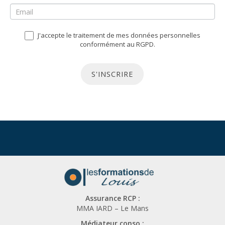
e
i
w
v
J'accepte le traitement de mes données personnelles
s
o
conformément au RGPD.
l
u
e
s
S'INSCRIRE
t
ê
t
t
e
e
r
s
u
n
h
u
Assurance RCP :
m
MMA IARD – Le Mans
a
Médiateur conso :