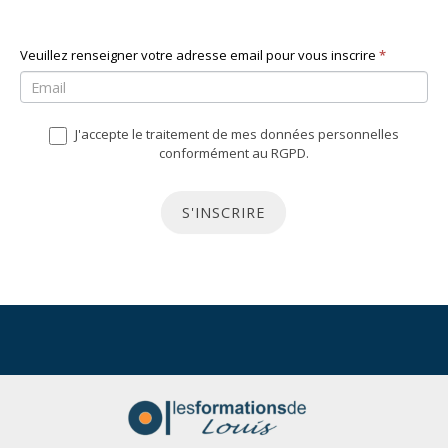
N
Veuillez renseigner votre adresse email pour vous inscrire
S
*
e
i
w
v
J'accepte le traitement de mes données personnelles
s
o
conformément au RGPD.
l
u
e
s
S'INSCRIRE
t
ê
t
t
e
e
r
s
u
n
h
u