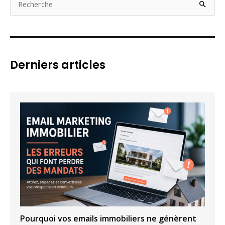
e
c
h
e
Derniers articles
r
c
h
e
r
:
Pourquoi vos emails immobiliers ne génèrent