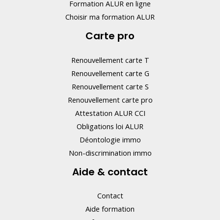
e
Formation ALUR en ligne
z
Choisir ma formation ALUR
p
Carte pro
a
s
Renouvellement carte T
c
Renouvellement carte G
e
Renouvellement carte S
Renouvellement carte pro
c
Attestation ALUR CCI
h
Obligations loi ALUR
a
Déontologie immo
m
Non-discrimination immo
p
Aide & contact
.
Contact
Aide formation