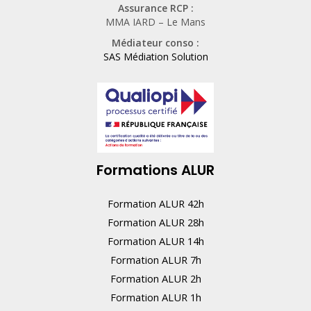
Assurance RCP :
m
MMA IARD – Le Mans
a
Médiateur conso :
i
SAS Médiation Solution
n
,
n
e
r
Formations ALUR
e
m
Formation ALUR 42h
p
Formation ALUR 28h
l
Formation ALUR 14h
i
Formation ALUR 7h
s
Formation ALUR 2h
s
Formation ALUR 1h